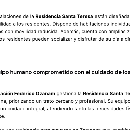
talaciones de la
Residencia Santa Teresa
están diseñadas
ilidad a los residentes. Dispone de habitaciones individ
s con movilidad reducida. Además, cuenta con amplias z
os residentes pueden socializar y disfrutar de su día a dí
ipo humano comprometido con el cuidado de lo
ación Federico Ozanam
gestiona la
Residencia Santa T
ona, priorizando un trato cercano y profesional. Su equipo
 un cuidado integral, atendiendo tanto las necesidades f
te.
cas una
residencia para mayores en Zaragoza
que combine 