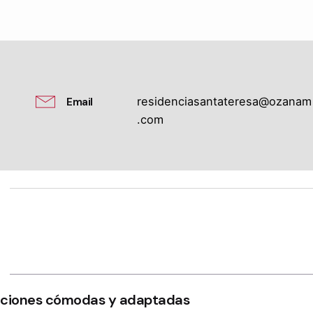
Email
residenciasantateresa@ozanam
.com
aciones cómodas y adaptadas