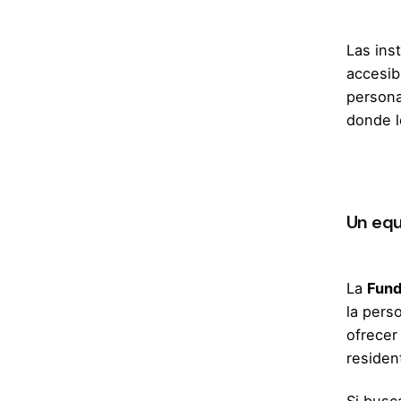
Las ins
accesib
persona
donde l
Un equ
La
Fund
la pers
ofrecer
residen
Si bus